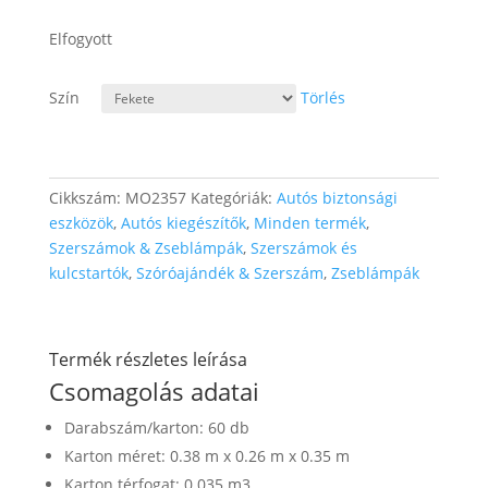
Elfogyott
Szín
Törlés
Cikkszám:
MO2357
Kategóriák:
Autós biztonsági
eszközök
,
Autós kiegészítők
,
Minden termék
,
Szerszámok & Zseblámpák
,
Szerszámok és
kulcstartók
,
Szóróajándék & Szerszám
,
Zseblámpák
Termék részletes leírása
Csomagolás adatai
Darabszám/karton: 60 db
Karton méret: 0.38 m x 0.26 m x 0.35 m
Karton térfogat: 0.035 m3