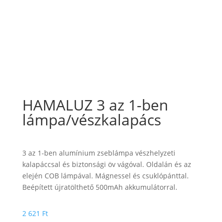
HAMALUZ 3 az 1-ben
lámpa/vészkalapács
3 az 1-ben alumínium zseblámpa vészhelyzeti
kalapáccsal és biztonsági öv vágóval. Oldalán és az
elején COB lámpával. Mágnessel és csuklópánttal.
Beépített újratölthető 500mAh akkumulátorral.
2 621
Ft