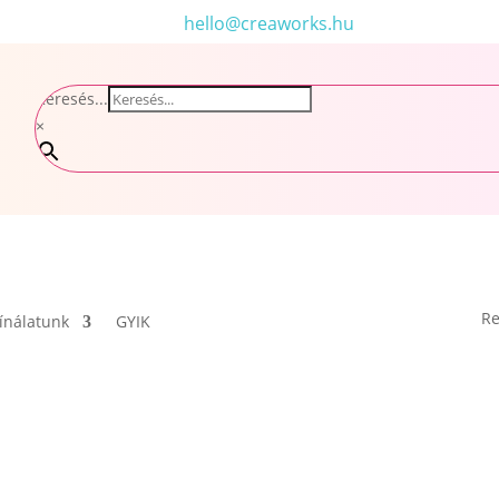
hello@creaworks.hu
Keresés...
×
Re
ínálatunk
GYIK