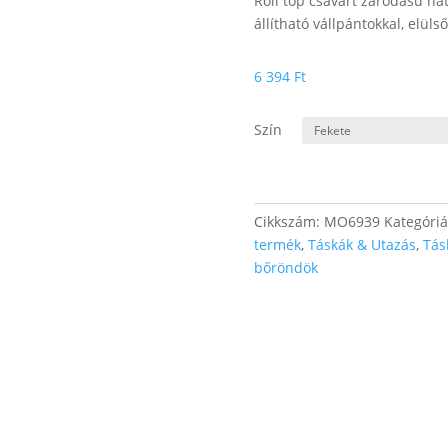
Roll top csavart záródású hát
állítható vállpántokkal, elüls
6 394
Ft
Szín
Cikkszám:
MO6939
Kategóri
termék
,
Táskák & Utazás
,
Tás
bőröndök