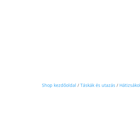
Shop kezdőoldal
/
Táskák és utazás
/
Hátizsáko