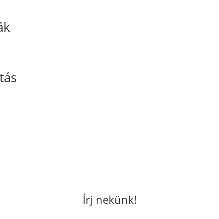
ák
tás
Írj nekünk!