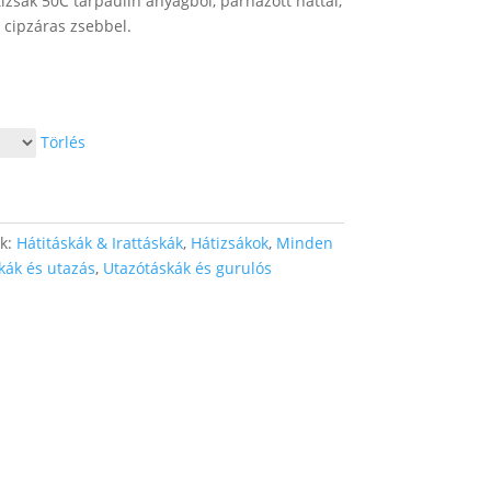
izsák 50C tarpaulin anyagból, párnázott háttal,
ő cipzáras zsebbel.
Törlés
ák:
Hátitáskák & Irattáskák
,
Hátizsákok
,
Minden
kák és utazás
,
Utazótáskák és gurulós