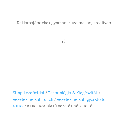
Reklámajándékok gyorsan, rugalmasan, kreatívan
Shop kezdőoldal
/
Technológia & Kiegészítők
/
Vezeték nélküli töltők
/
Vezeték nélküli gyorstöltő
≥10W
/ KOKE Kör alakú vezeték nélk. töltő