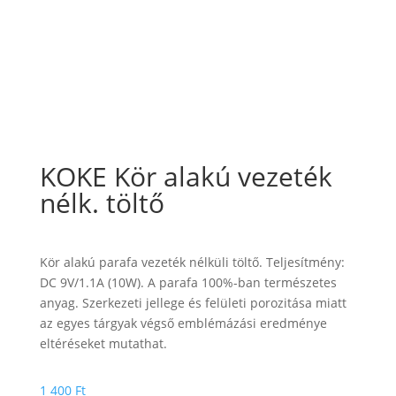
KOKE Kör alakú vezeték
nélk. töltő
Kör alakú parafa vezeték nélküli töltő. Teljesítmény:
DC 9V/1.1A (10W). A parafa 100%-ban természetes
anyag. Szerkezeti jellege és felületi porozitása miatt
az egyes tárgyak végső emblémázási eredménye
eltéréseket mutathat.
1 400
Ft