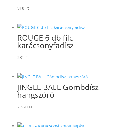
918
Ft
ROUGE 6 db filc
karácsonyfadísz
231
Ft
JINGLE BALL Gömbdísz
hangszóró
2 520
Ft