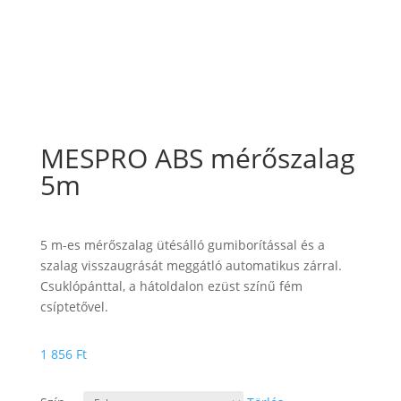
MESPRO ABS mérőszalag
5m
5 m-es mérőszalag ütésálló gumiborítással és a
szalag visszaugrását meggátló automatikus zárral.
Csuklópánttal, a hátoldalon ezüst színű fém
csíptetővel.
1 856
Ft