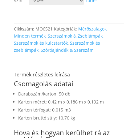
Szín
Törlés
Cikkszám:
MO6521
Kategóriák:
Mérőszalagok
,
Minden termék
,
Szerszámok & Zseblámpák
,
Szerszámok és kulcstartók
,
Szerszámok és
zseblámpák
,
Szóróajándék & Szerszám
Termék részletes leírása
Csomagolás adatai
Darabszám/karton: 50 db
Karton méret: 0.42 m x 0.186 m x 0.192 m
Karton térfogat: 0.015 m3
Karton bruttó súly: 10.76 kg
Hova és hogyan kerülhet rá az