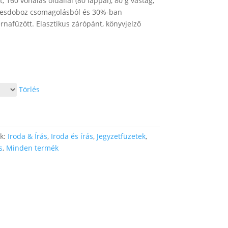
 160 vonalas oldallal (80 lappal), 80 g vastag,
ejesdoboz csomagolásból és 30%-ban
rnafűzött. Elasztikus zárópánt, könyvjelző
Törlés
ák:
Iroda & Írás
,
Iroda és írás
,
Jegyzetfüzetek
,
s
,
Minden termék