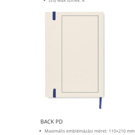
(S3) Max színek: 4
BACK PD
Maximális emblémázási méret: 110×210 mm