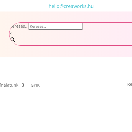
hello@creaworks.hu
Keresés...
×
Re
ínálatunk
GYIK