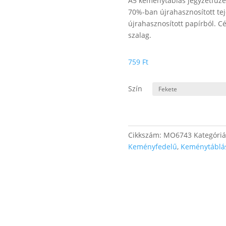
A5 keménytáblás jegyzetfüzet,
70%-ban újrahasznosított t
újrahasznosított papírból. Cé
szalag.
759
Ft
Szín
Cikkszám:
MO6743
Kategóri
Keményfedelű
,
Keménytáblá