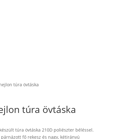
ejlon túra övtáska
jlon túra övtáska
észült túra övtáska 210D poliészter béléssel.
 párnázott fő rekesz és nagy, kétirányú