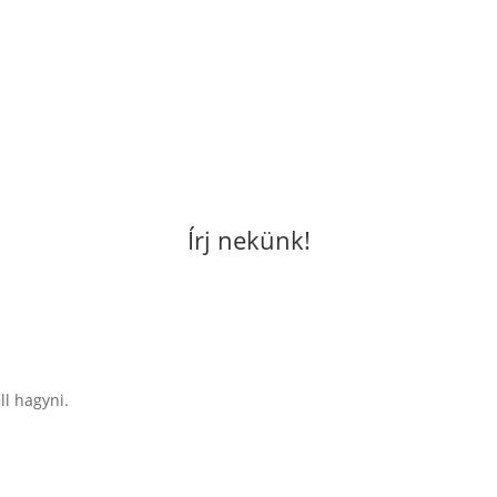
Írj nekünk!
ll hagyni.