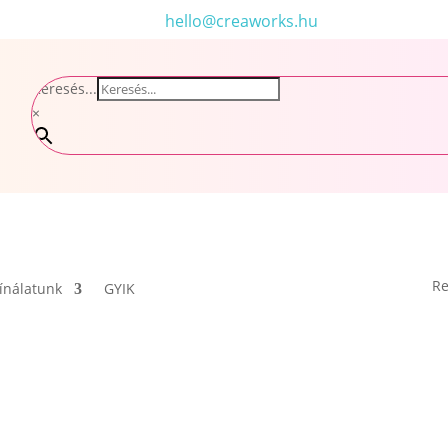
hello@creaworks.hu
Keresés...
×
Re
ínálatunk
GYIK