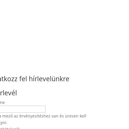
atkozz fel hírlevelünkre
rlevél
me
a mező az érvényesítéshez van és üresen kell
yni.