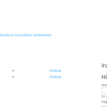
Általános Szerződési Feltételeket
Ir
Follow
Hí
Follow
Na
Ez 
hag