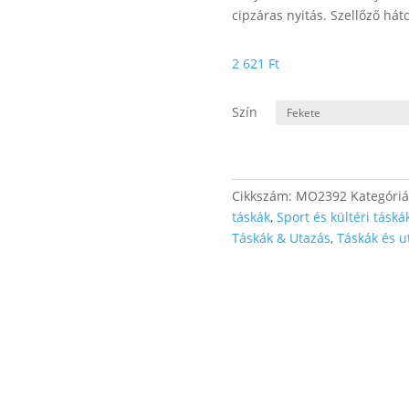
cipzáras nyitás. Szellőző háto
2 621
Ft
Szín
Cikkszám:
MO2392
Kategóri
táskák
,
Sport és kültéri táská
Táskák & Utazás
,
Táskák és u