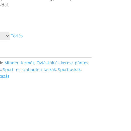
ldal.
Törlés
ák:
Minden termék
,
Övtáskák és keresztpántos
k
,
Sport- és szabadtéri táskák
,
Sporttáskák
,
tazás