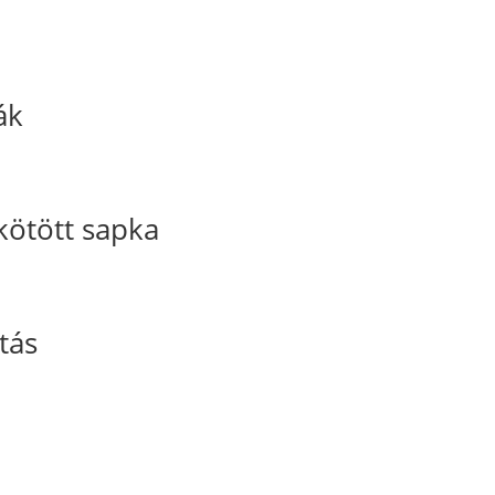
ák
kötött sapka
tás