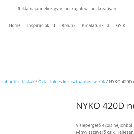
Reklámajándékok gyorsan, rugalmasan, kreatívan
Home
Inspirációk
Rólunk
Kínálatunk
GYIK
 szabadtéri táskák
/
Övtáskák és keresztpántos táskák
/ NYKO 420D n
NYKO 420D ne
Vízlepergető 420D nejlonból k
Fényvisszaverő csík. Teljesen