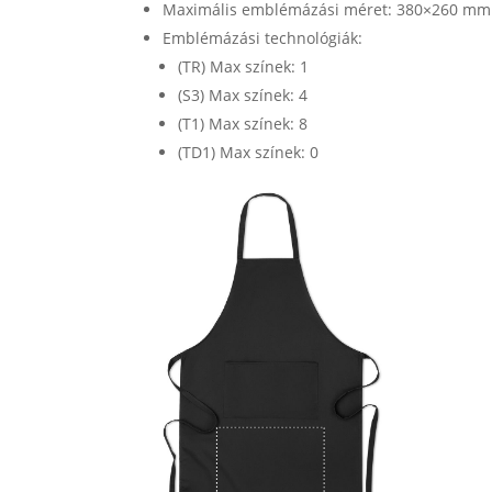
Maximális emblémázási méret: 380×260 mm
Emblémázási technológiák:
(TR) Max színek: 1
(S3) Max színek: 4
(T1) Max színek: 8
(TD1) Max színek: 0