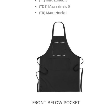
(T1) Max színek: 8
(TD1) Max színek: 0
(TR) Max színek: 1
FRONT BELOW POCKET