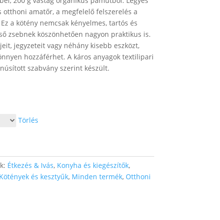
bel, 200 g vastag organikus pamutból. Legyes
es otthoni amatőr, a megfelelő felszerelés a
Ez a kötény nemcsak kényelmes, tartós és
lső zsebnek köszönhetően nagyon praktikus is.
eit, jegyzeteit vagy néhány kisebb eszközt,
nnyen hozzáférhet. A káros anyagok textilipari
núsított szabvány szerint készült.
Törlés
ák:
Étkezés & Ivás
,
Konyha és kiegészítők
,
Kötények és kesztyűk
,
Minden termék
,
Otthoni