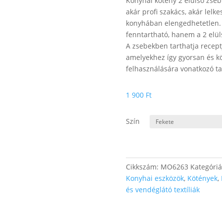
Konyhai kötény 2 elülső zseb
akár profi szakács, akár lelk
konyhában elengedhetetlen. 
fenntartható, hanem a 2 elü
A zsebekben tarthatja receptj
amelyekhez így gyorsan és kö
felhasználására vonatkozó ta
1 900
Ft
Szín
Cikkszám:
MO6263
Kategóri
Konyhai eszközök
,
Kötények
,
és vendéglátó textíliák