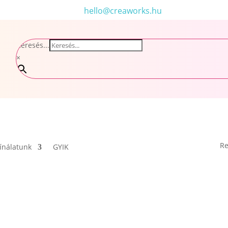
hello@creaworks.hu
Keresés...
×
Re
ínálatunk
GYIK