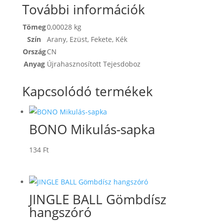
További információk
Tömeg
0,00028 kg
Szín
Arany
,
Ezüst
,
Fekete
,
Kék
Ország
CN
Anyag
Újrahasznosított Tejesdoboz
Kapcsolódó termékek
BONO Mikulás-sapka
134
Ft
JINGLE BALL Gömbdísz
hangszóró