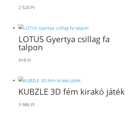
2 520
Ft
LOTUS Gyertya csillag fa
talpon
918
Ft
KUBZLE 3D fém kirakó játék
3 986
Ft