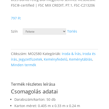
FSC®-certified | FSC MIX CREDIT, P7.1, FSC-C213206
797
Ft
Szín
Törlés
Cikkszám:
MO2580
Kategóriák:
Iroda & Írás
,
Iroda és
írás
,
Jegyzetfüzetek
,
Keményfedelű
,
Keménytáblás
,
Minden termék
Termék részletes leírása
Csomagolás adatai
Darabszám/karton: 50 db
Karton méret: 0.405 m x 0.33 m x 0.24 m