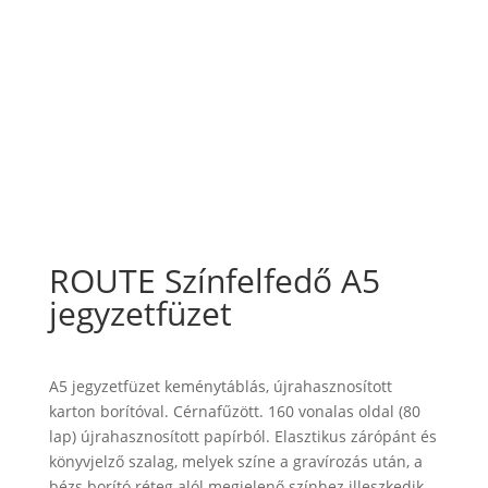
ROUTE Színfelfedő A5
jegyzetfüzet
A5 jegyzetfüzet keménytáblás, újrahasznosított
karton borítóval. Cérnafűzött. 160 vonalas oldal (80
lap) újrahasznosított papírból. Elasztikus zárópánt és
könyvjelző szalag, melyek színe a gravírozás után, a
bézs borító réteg alól megjelenő színhez illeszkedik.