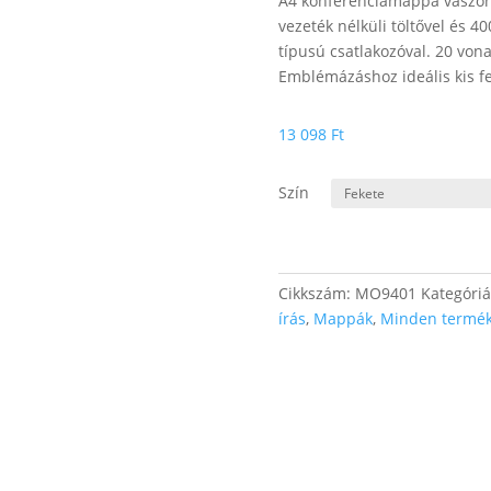
A4 konferenciamappa vászon 
vezeték nélküli töltővel és 
típusú csatlakozóval. 20 von
Emblémázáshoz ideális kis f
13 098
Ft
Szín
Cikkszám:
MO9401
Kategóri
írás
,
Mappák
,
Minden termé