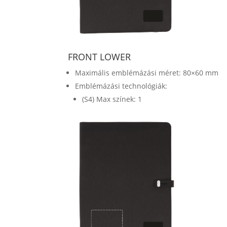
FRONT LOWER
Maximális emblémázási méret: 80×60 mm
Emblémázási technológiák:
(S4) Max színek: 1