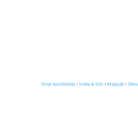
Shop kezdőoldal
/
Iroda & Írás
/
Mappák
/
Oko