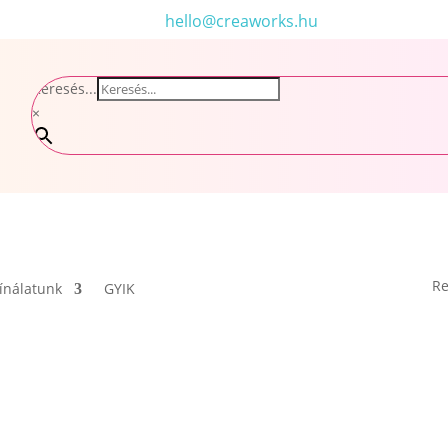
hello@creaworks.hu
Keresés...
×
Re
ínálatunk
GYIK