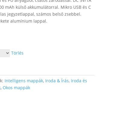
és PU anyagból, csatos záródással. DC 5V/1A
4000 mAh külső akkumulátorral. Mikro USB és C
alas jegyzetlappal, számos belső zsebbel.
ekete alumínium lappal.
Törlés
ák:
Intelligens mappák
,
Iroda & Írás
,
Iroda és
k
,
Okos mappák