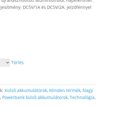
 újrahasznosított alumíniumból, napelemmel.
ljesítmény: DC5V/1A és DC5V/2A. Jelzőfénnyel
Törlés
ák:
Külső akkumulátorok
,
Minden termék
,
Nagy
,
Powerbank külső akkumulátorok
,
Technológia
,