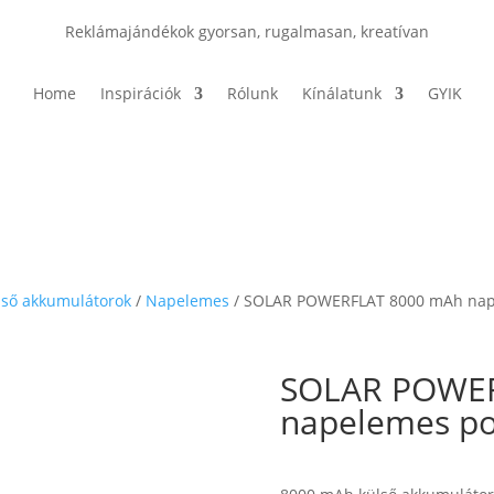
Reklámajándékok gyorsan, rugalmasan, kreatívan
Home
Inspirációk
Rólunk
Kínálatunk
GYIK
lső akkumulátorok
/
Napelemes
/ SOLAR POWERFLAT 8000 mAh na
SOLAR POWER
napelemes p