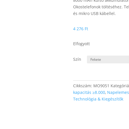
8000 mAh külső akkumulátor
Okostelefonok töltéséhez. Te
és mikro USB kábellel.
4 276
Ft
Elfogyott
Szín
Cikkszám:
MO9051
Kategóri
kapacitás ≥8.000
,
Napelemes
Technológia & Kiegészítők