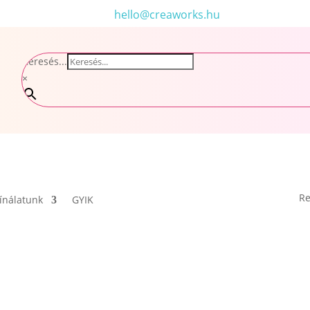
hello@creaworks.hu
Keresés...
×
Re
ínálatunk
GYIK