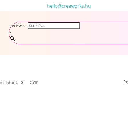
hello@creaworks.hu
Keresés...
×
Re
ínálatunk
GYIK