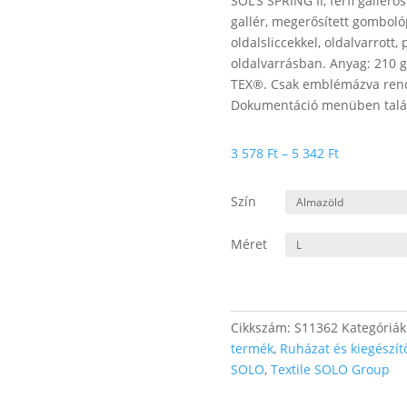
SOL’S SPRING II, férfi galléro
gallér, megerősített gomboló
oldalsliccekkel, oldalvarrott,
oldalvarrásban. Anyag: 210 
TEX®. Csak emblémázva rend
Dokumentáció menüben talál
Ártartomán
3 578
Ft
–
5 342
Ft
3
578 Ft
Szín
-
5
Méret
342 Ft
Cikkszám:
S11362
Kategóriák
termék
,
Ruházat és kiegészít
SOLO
,
Textile SOLO Group