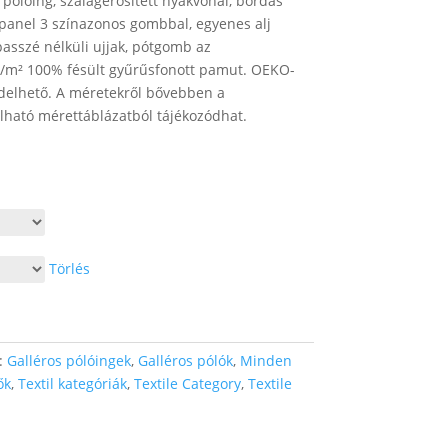
s pólóing, szalagerősített nyakvonal, bordás
panel 3 színazonos gombbal, egyenes alj
 passzé nélküli ujjak, pótgomb az
g/m² 100% fésült gyűrűsfonott pamut. OEKO-
elhető. A méretekről bővebben a
ható mérettáblázatból tájékozódhat.
y:
Törlés
:
Galléros pólóingek
,
Galléros pólók
,
Minden
ők
,
Textil kategóriák
,
Textile Category
,
Textile