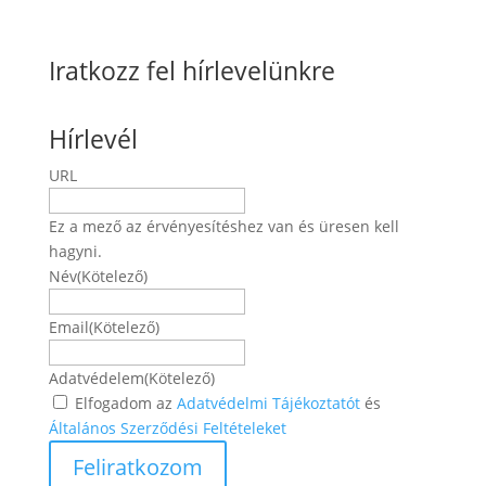
Iratkozz fel hírlevelünkre
Hírlevél
URL
Ez a mező az érvényesítéshez van és üresen kell
hagyni.
Név
(Kötelező)
Név
Email
(Kötelező)
Adatvédelem
(Kötelező)
Elfogadom az
Adatvédelmi Tájékoztatót
és
Általános Szerződési Feltételeket