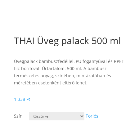
THAI Üveg palack 500 ml
Üvegpalack bambuszfedéllel, PU fogantyúval és RPET
filc borítóval. Űrtartalom: 500 ml. A bambusz
természetes anyag, színében, mintázatában és
méretében esetenként eltérő lehet.
1 338
Ft
Szín
Törlés