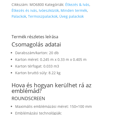
Cikkszám:
MO6800
Kategóriák:
Étkezés & Ivás
,
Étkezés és ivás
,
Ivóeszközök
,
Minden termék
,
Palackok
,
Termoszpalackok
,
Üveg palackok
Termék részletes leírása
Csomagolás adatai
Darabszám/karton: 20 db
Karton méret: 0.245 m x 0.33 m x 0.405 m
Karton térfogat: 0.033 m3
Karton bruttó súly: 8.22 kg
Hova és hogyan kerülhet rá az
emblémád?
ROUNDSCREEN
Maximális emblémázási méret: 150×100 mm
Emblémázási technológiák: