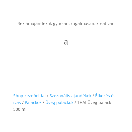
Reklámajándékok gyorsan, rugalmasan, kreatívan
Shop kezdőoldal
/
Szezonális ajándékok
/
Étkezés és
ivás
/
Palackok
/
Üveg palackok
/ THAI Üveg palack
500 ml