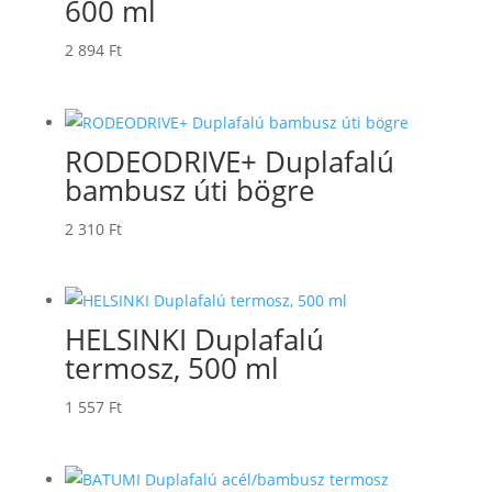
600 ml
2 894
Ft
RODEODRIVE+ Duplafalú
bambusz úti bögre
2 310
Ft
HELSINKI Duplafalú
termosz, 500 ml
1 557
Ft