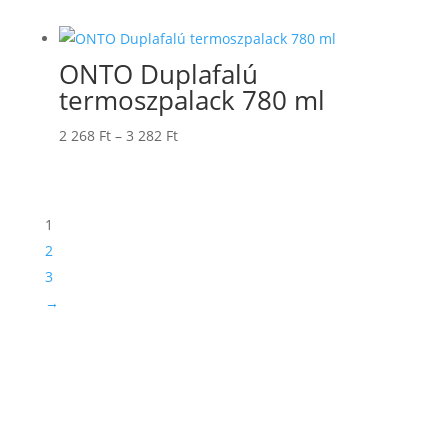
ONTO Duplafalú
termoszpalack 780 ml
Ártartomány:
2 268
Ft
–
3 282
Ft
2
268 Ft
-
1
3
2
282 Ft
3
→