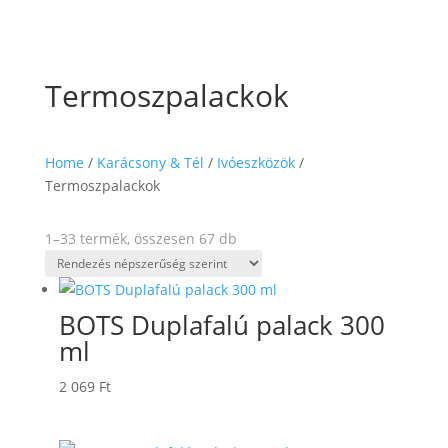
Termoszpalackok
Home
/
Karácsony & Tél
/
Ivóeszközök
/
Termoszpalackok
Sorted
1–33 termék, összesen 67 db
by
popularity
BOTS Duplafalú palack 300
ml
2 069
Ft