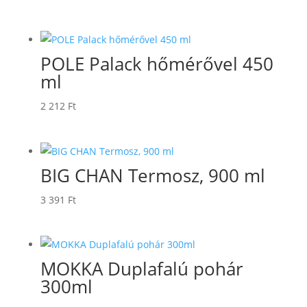
POLE Palack hőmérővel 450
ml
2 212
Ft
BIG CHAN Termosz, 900 ml
3 391
Ft
MOKKA Duplafalú pohár
300ml