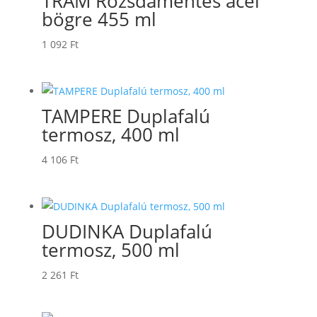
TRAM Rozsdamentes acél
bögre 455 ml
1 092
Ft
TAMPERE Duplafalú
termosz, 400 ml
4 106
Ft
DUDINKA Duplafalú
termosz, 500 ml
2 261
Ft