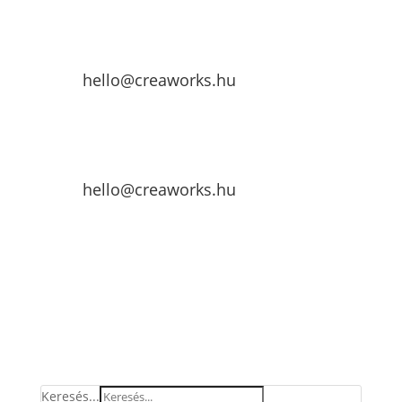
hello@creaworks.hu
hello@creaworks.hu
Keresés...