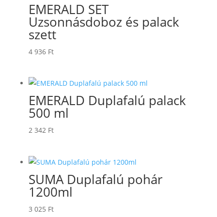
EMERALD SET
Uzsonnásdoboz és palack
szett
4 936
Ft
EMERALD Duplafalú palack
500 ml
2 342
Ft
SUMA Duplafalú pohár
1200ml
3 025
Ft