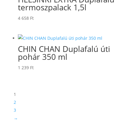
termoszpalack 1,5l
4 658
Ft
CHIN CHAN Duplafalú úti
pohár 350 ml
1 239
Ft
1
2
3
→