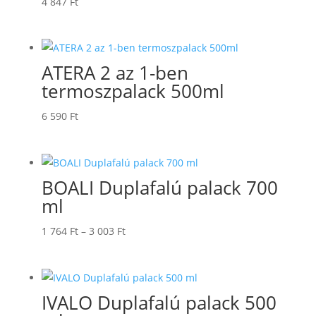
4 847
Ft
ATERA 2 az 1-ben
termoszpalack 500ml
6 590
Ft
BOALI Duplafalú palack 700
ml
Ártartomány:
1 764
Ft
–
3 003
Ft
1
764 Ft
-
IVALO Duplafalú palack 500
3