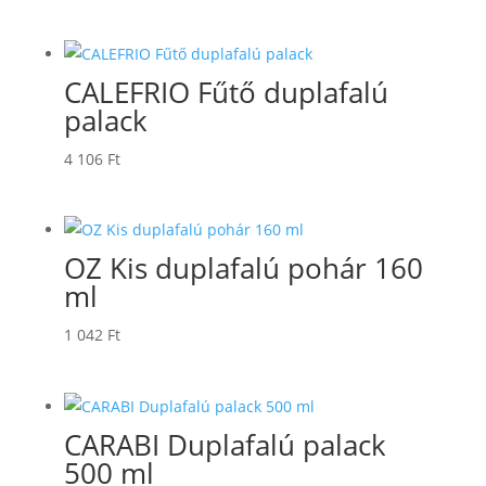
CALEFRIO Fűtő duplafalú
palack
4 106
Ft
OZ Kis duplafalú pohár 160
ml
1 042
Ft
CARABI Duplafalú palack
500 ml