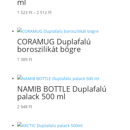
ml
003 Ft
Ártartomány:
1 523
Ft
–
2 512
Ft
1
523 Ft
-
CORAMUG Duplafalú
2
boroszilikát bögre
512 Ft
1 389
Ft
NAMIB BOTTLE Duplafalú
palack 500 ml
2 948
Ft