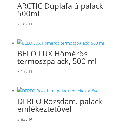
ARCTIC Duplafalú palack
500ml
2 187
Ft
BELO LUX Hőmérős
termoszpalack, 500 ml
3 172
Ft
DEREO Rozsdam. palack
emlékeztetővel
3 833
Ft