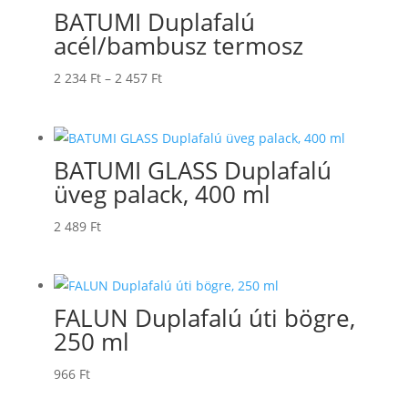
BATUMI Duplafalú
acél/bambusz termosz
Ártartomány:
2 234
Ft
–
2 457
Ft
2
234 Ft
-
BATUMI GLASS Duplafalú
2
üveg palack, 400 ml
457 Ft
2 489
Ft
FALUN Duplafalú úti bögre,
250 ml
966
Ft