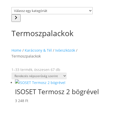
Válassz
egy
kategóriát
Termoszpalackok
Home
/
Karácsony & Tél
/
Ivóeszközök
/
Termoszpalackok
Sorted
1–33 termék, összesen 67 db
by
popularity
ISOSET Termosz 2 bögrével
3 248
Ft