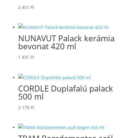
2 451
Ft
NUNAVUT Palack kerámia
bevonat 420 ml
1 831
Ft
CORDLE Duplafalú palack
500 ml
2 178
Ft