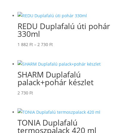
REDU Duplafalú úti pohár
330ml
Ártartomány:
1 882
Ft
–
2 730
Ft
1
882 Ft
-
SHARM Duplafalú
2
palack+pohár készlet
730 Ft
2 730
Ft
TONIA Duplafalú
termoszpalack 420 ml