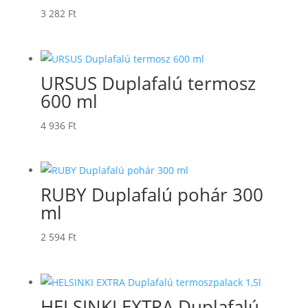
3 282
Ft
URSUS Duplafalú termosz
600 ml
4 936
Ft
RUBY Duplafalú pohár 300
ml
2 594
Ft
HELSINKI EXTRA Duplafalú