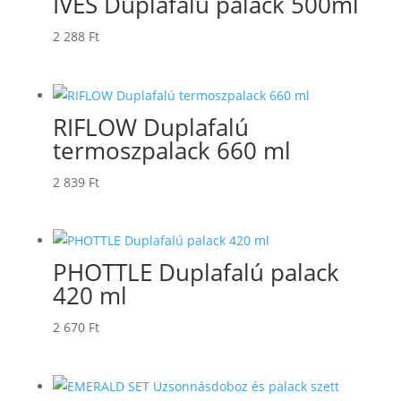
IVES Duplafalú palack 500ml
2 288
Ft
RIFLOW Duplafalú
termoszpalack 660 ml
2 839
Ft
PHOTTLE Duplafalú palack
420 ml
2 670
Ft