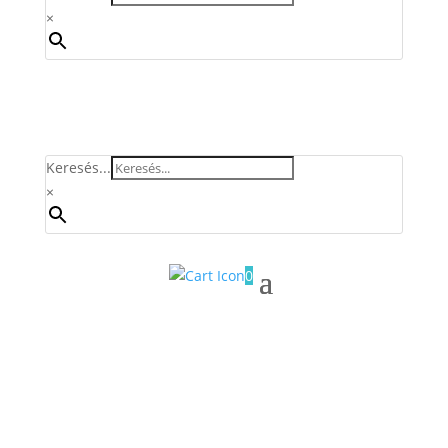
×
Keresés...
×
0