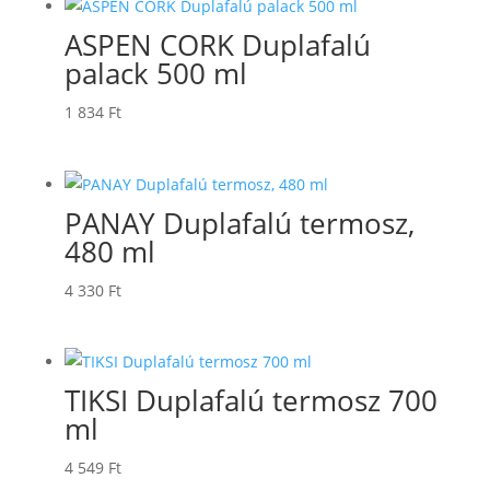
ASPEN CORK Duplafalú
palack 500 ml
1 834
Ft
PANAY Duplafalú termosz,
480 ml
4 330
Ft
TIKSI Duplafalú termosz 700
ml
4 549
Ft