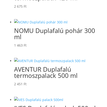
2 675
Ft
NOMU Duplafalú pohár 300
ml
1 463
Ft
AVENTUR Duplafalú
termoszpalack 500 ml
2 451
Ft