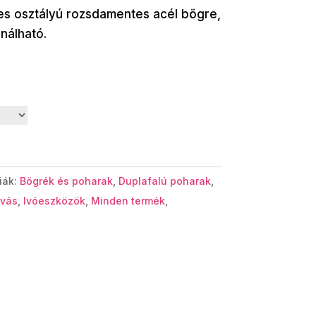
es osztályú rozsdamentes acél bögre,
nálható.
iák:
Bögrék és poharak
,
Duplafalú poharak
,
ivás
,
Ivóeszközök
,
Minden termék
,