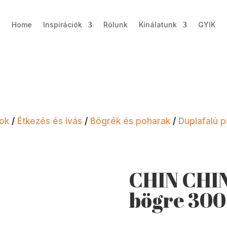
Home
Inspirációk
Rólunk
Kínálatunk
GYIK
kok
/
Étkezés és ivás
/
Bögrék és poharak
/
Duplafalú 
CHIN CHIN
bögre 300