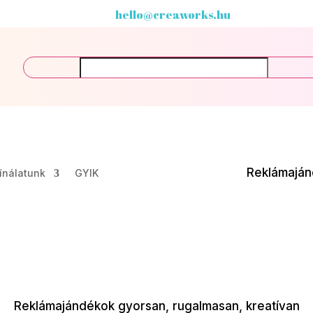
hello@creaworks.hu
Keresés...
×
Reklámaján
ínálatunk
GYIK
Reklámajándékok gyorsan, rugalmasan, kreatívan