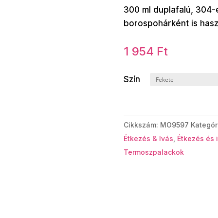
300 ml duplafalú, 304-
borospohárként is hasz
1 954
Ft
Szín
Cikkszám:
MO9597
Kategór
Étkezés & Ivás
,
Étkezés és 
Termoszpalackok