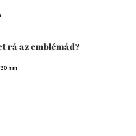
m
et rá az emblémád?
9×30 mm