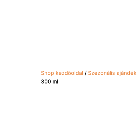
Shop kezdőoldal
/
Szezonális ajándé
300 ml