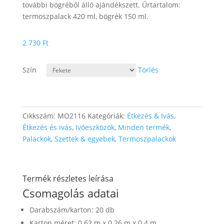
további bögréből álló ajándékszett. Űrtartalom:
termoszpalack 420 ml, bögrék 150 ml.
2 730
Ft
Szín
Törlés
Cikkszám:
MO2116
Kategóriák:
Étkezés & Ivás
,
Étkezés és ivás
,
Ivóeszközök
,
Minden termék
,
Palackok
,
Szettek & egyebek
,
Termoszpalackok
Termék részletes leírása
Csomagolás adatai
Darabszám/karton: 20 db
Karton méret: 0.62 m x 0.26 m x 0.4 m