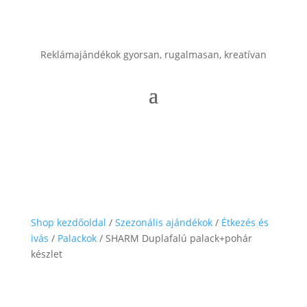
Reklámajándékok gyorsan, rugalmasan, kreatívan
Shop kezdőoldal
/
Szezonális ajándékok
/
Étkezés és
ivás
/
Palackok
/ SHARM Duplafalú palack+pohár
készlet