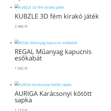
KUBZLE 3D fém kirakó játék
3 986
Ft
REGAL Műanyag kapucnis
esőkabát
1 092
Ft
AURIGA Karácsonyi kötött
sapka
1 219
Ft