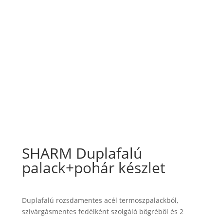
SHARM Duplafalú
palack+pohár készlet
Duplafalú rozsdamentes acél termoszpalackból,
szivárgásmentes fedélként szolgáló bögréből és 2