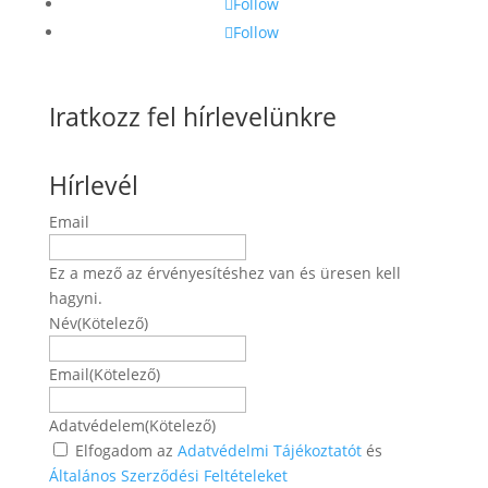
Follow
Follow
Iratkozz fel hírlevelünkre
Hírlevél
Email
Ez a mező az érvényesítéshez van és üresen kell
hagyni.
Név
(Kötelező)
Név
Email
(Kötelező)
Adatvédelem
(Kötelező)
Elfogadom az
Adatvédelmi Tájékoztatót
és
Általános Szerződési Feltételeket