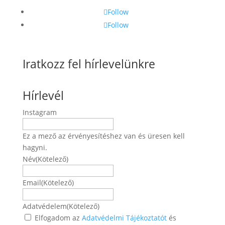
Follow
Follow
Iratkozz fel hírlevelünkre
Hírlevél
Instagram
Ez a mező az érvényesítéshez van és üresen kell
hagyni.
Név
(Kötelező)
Név
Email
(Kötelező)
Adatvédelem
(Kötelező)
Elfogadom az
Adatvédelmi Tájékoztatót
és