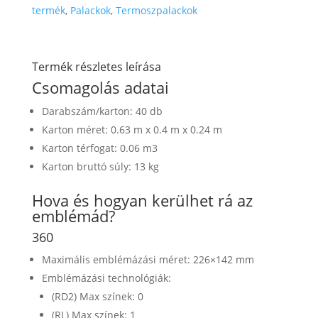
termék
,
Palackok
,
Termoszpalackok
Termék részletes leírása
Csomagolás adatai
Darabszám/karton: 40 db
Karton méret: 0.63 m x 0.4 m x 0.24 m
Karton térfogat: 0.06 m3
Karton bruttó súly: 13 kg
Hova és hogyan kerülhet rá az
emblémád?
360
Maximális emblémázási méret: 226×142 mm
Emblémázási technológiák:
(RD2) Max színek: 0
(RL) Max színek: 1