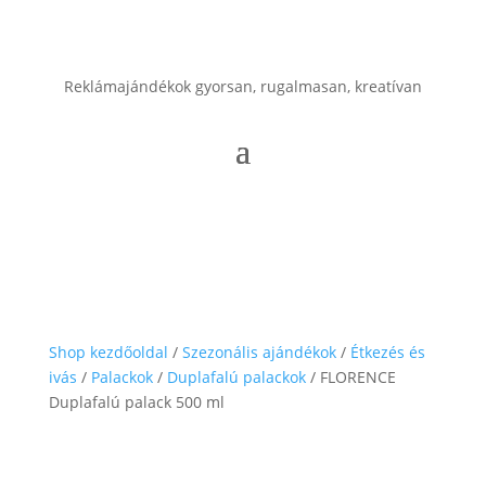
Reklámajándékok gyorsan, rugalmasan, kreatívan
Shop kezdőoldal
/
Szezonális ajándékok
/
Étkezés és
ivás
/
Palackok
/
Duplafalú palackok
/ FLORENCE
Duplafalú palack 500 ml