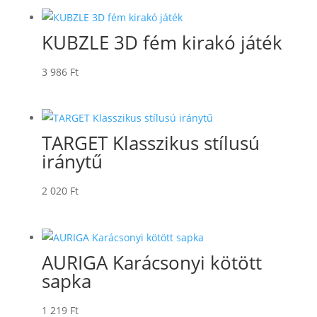
KUBZLE 3D fém kirakó játék
3 986
Ft
TARGET Klasszikus stílusú
iránytű
2 020
Ft
AURIGA Karácsonyi kötött
sapka
1 219
Ft