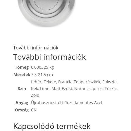
További információk
További információk
Tömeg
0,000325 kg
Méretek
7 × 21,5 cm
fehér
,
Fekete
,
Francia Tengerészkék
,
Fukszia
,
Szín
Kék
,
Lime
,
Matt Ezüst
,
Narancs
,
piros
,
Türkiz
,
Zöld
Anyag
Újrahasznosított Rozsdamentes Acél
Ország
CN
Kapcsolódó termékek