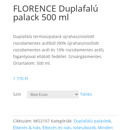
FLORENCE Duplafalú
palack 500 ml
Duplafalú termoszpalack újrahasznosított
rozsdamentes acélból (90% újrahasznosított
rozsdamentes acél és 10% rozsdamentes acél),
fogantyúval ellátott fedéllel. Szivárgásmentes.
Űrtartalom: 500 ml.
1 770
Ft
Szín
Törlés
Cikkszám:
MO2107
Kategóriák:
Duplafalú palackok
,
Étkezés & Ivás
,
Étkezés és ivás
,
Ivóeszközök
,
Minden