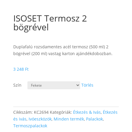
ISOSET Termosz 2
bögrével
Duplafalú rozsdamentes acél termosz (500 ml) 2
bögrével (200 ml) vastag karton ajándékdobozban.
3 248
Ft
Szín
Törlés
Cikkszám:
KC2694
Kategóriák:
Étkezés & Ivás
,
Étkezés
és ivás
,
Ivóeszközök
,
Minden termék
,
Palackok
,
Termoszpalackok