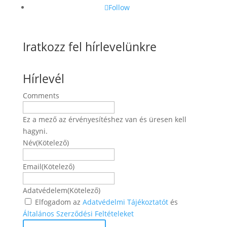
Follow
Iratkozz fel hírlevelünkre
Hírlevél
Comments
Ez a mező az érvényesítéshez van és üresen kell
hagyni.
Név
(Kötelező)
Név
Email
(Kötelező)
Adatvédelem
(Kötelező)
Elfogadom az
Adatvédelmi Tájékoztatót
és
Általános Szerződési Feltételeket