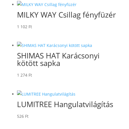
MILKY WAY Csillag fényfüzér
1 102
Ft
SHIMAS HAT Karácsonyi
kötött sapka
1 274
Ft
LUMITREE Hangulatvilágítás
526
Ft