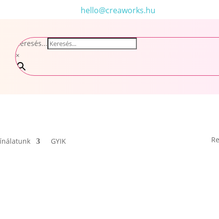
hello@creaworks.hu
Keresés...
×
Re
ínálatunk
GYIK