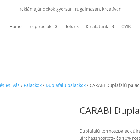
Reklámajándékok gyorsan, rugalmasan, kreatívan
Home
Inspirációk
Rólunk
Kínálatunk
GYIK
és és ivás
/
Palackok
/
Duplafalú palackok
/ CARABI Duplafalú palac
CARABI Duplaf
Duplafalú termoszpalack újr
újrahasznosított- és 10% roz