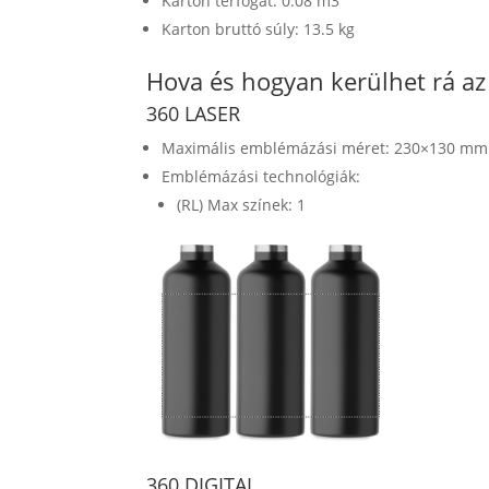
Karton térfogat: 0.08 m3
Karton bruttó súly: 13.5 kg
Hova és hogyan kerülhet rá a
360 LASER
Maximális emblémázási méret: 230×130 mm
Emblémázási technológiák:
(RL) Max színek: 1
360 DIGITAL