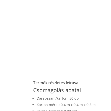
Termék részletes leírása
Csomagolás adatai
Darabszám/karton: 50 db
Karton méret: 0.4 m x 0.4 m x 0.5 m