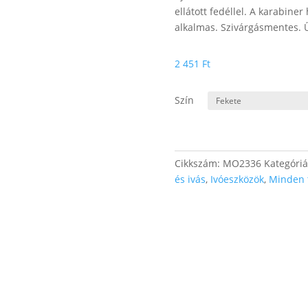
ellátott fedéllel. A karabine
alkalmas. Szivárgásmentes. Ű
2 451
Ft
Szín
Cikkszám:
MO2336
Kategóri
és ivás
,
Ivóeszközök
,
Minden 