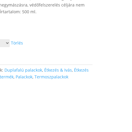
r hegymászásra, védőfelszerelés céljára nem
rtartalom: 500 ml.
Törlés
ák:
Duplafalú palackok
,
Étkezés & Ivás
,
Étkezés
termék
,
Palackok
,
Termoszpalackok