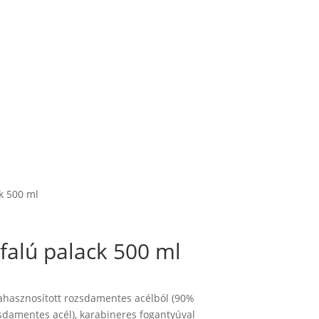
k 500 ml
alú palack 500 ml
ahasznosított rozsdamentes acélból (90%
sdamentes acél), karabineres fogantyúval