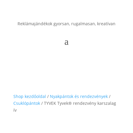
Reklámajándékok gyorsan, rugalmasan, kreatívan
Shop kezdőoldal
/
Nyakpántok és rendezvények
/
Csuklópántok
/ TYVEK Tyvek® rendezvény karszalag
ív