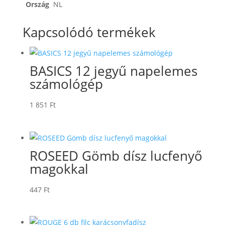
Ország
NL
Kapcsolódó termékek
BASICS 12 jegyű napelemes
számológép
1 851
Ft
ROSEED Gömb dísz lucfenyő
magokkal
447
Ft