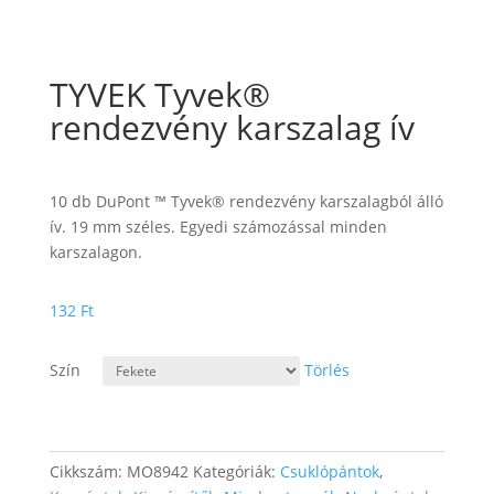
TYVEK Tyvek®
rendezvény karszalag ív
10 db DuPont ™ Tyvek® rendezvény karszalagból álló
ív. 19 mm széles. Egyedi számozással minden
karszalagon.
132
Ft
Szín
Törlés
Cikkszám:
MO8942
Kategóriák:
Csuklópántok
,