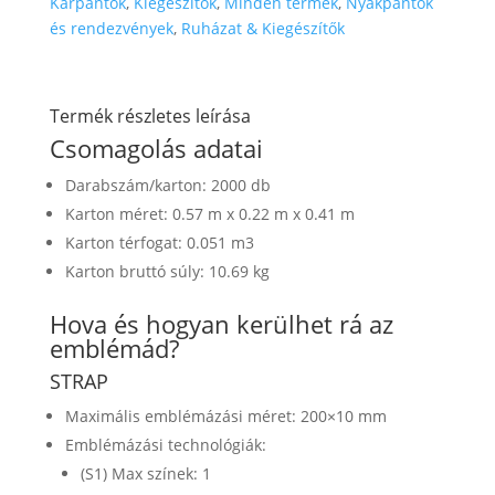
Karpántok
,
Kiegészítők
,
Minden termék
,
Nyakpántok
és rendezvények
,
Ruházat & Kiegészítők
Termék részletes leírása
Csomagolás adatai
Darabszám/karton: 2000 db
Karton méret: 0.57 m x 0.22 m x 0.41 m
Karton térfogat: 0.051 m3
Karton bruttó súly: 10.69 kg
Hova és hogyan kerülhet rá az
emblémád?
STRAP
Maximális emblémázási méret: 200×10 mm
Emblémázási technológiák:
(S1) Max színek: 1