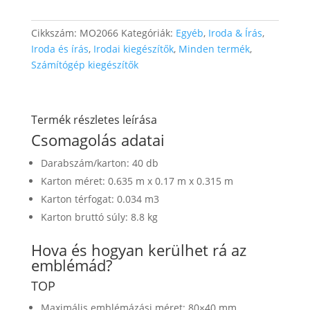
Cikkszám:
MO2066
Kategóriák:
Egyéb
,
Iroda & Írás
,
Iroda és írás
,
Irodai kiegészítők
,
Minden termék
,
Számítógép kiegészítők
Termék részletes leírása
Csomagolás adatai
Darabszám/karton: 40 db
Karton méret: 0.635 m x 0.17 m x 0.315 m
Karton térfogat: 0.034 m3
Karton bruttó súly: 8.8 kg
Hova és hogyan kerülhet rá az
emblémád?
TOP
Maximális emblémázási méret: 80×40 mm