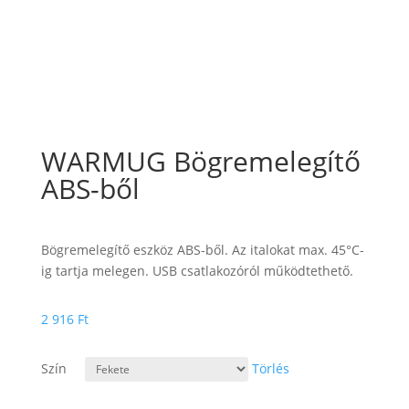
WARMUG Bögremelegítő
ABS-ből
Bögremelegítő eszköz ABS-ből. Az italokat max. 45°C-
ig tartja melegen. USB csatlakozóról működtethető.
2 916
Ft
Szín
Törlés