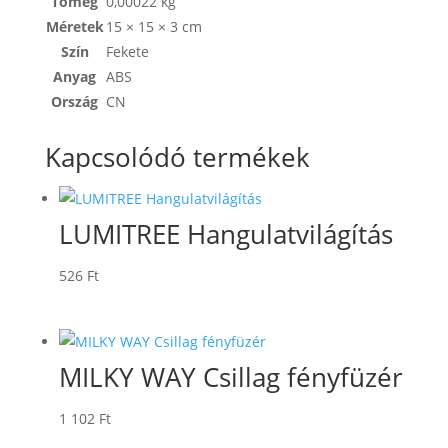
Tömeg
0,00022 kg
Méretek
15 × 15 × 3 cm
Szín
Fekete
Anyag
ABS
Ország
CN
Kapcsolódó termékek
LUMITREE Hangulatvilágítás
526
Ft
MILKY WAY Csillag fényfüzér
1 102
Ft