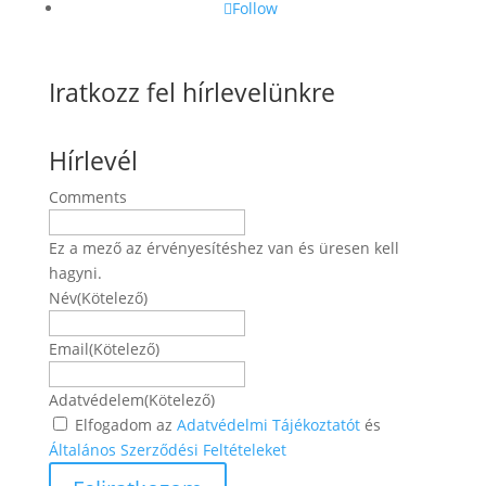
Follow
Iratkozz fel hírlevelünkre
Hírlevél
Comments
Ez a mező az érvényesítéshez van és üresen kell
hagyni.
Név
(Kötelező)
Név
Email
(Kötelező)
Adatvédelem
(Kötelező)
Elfogadom az
Adatvédelmi Tájékoztatót
és
Általános Szerződési Feltételeket