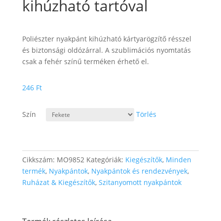
kihúzható tartóval
Poliészter nyakpánt kihúzható kártyarögzítő résszel
és biztonsági oldózárral. A szublimációs nyomtatás
csak a fehér színű terméken érhető el.
246
Ft
Szín
Törlés
Cikkszám:
MO9852
Kategóriák:
Kiegészítők
,
Minden
termék
,
Nyakpántok
,
Nyakpántok és rendezvények
,
Ruházat & Kiegészítők
,
Szitanyomott nyakpántok