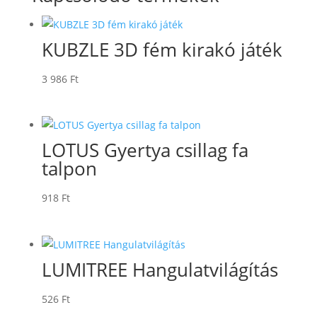
KUBZLE 3D fém kirakó játék
3 986
Ft
LOTUS Gyertya csillag fa
talpon
918
Ft
LUMITREE Hangulatvilágítás
526
Ft