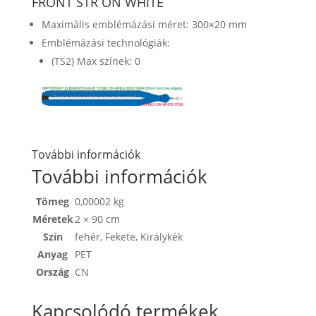
FRONT STR ON WHITE
Maximális emblémázási méret: 300×20 mm
Emblémázási technológiák:
(TS2) Max színek: 0
További információk
További információk
Tömeg
0,00002 kg
Méretek
2 × 90 cm
Szín
fehér
,
Fekete
,
Királykék
Anyag
PET
Ország
CN
Kapcsolódó termékek