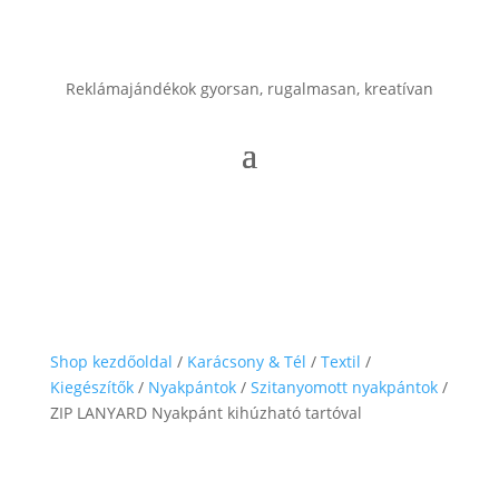
Reklámajándékok gyorsan, rugalmasan, kreatívan
Shop kezdőoldal
/
Karácsony & Tél
/
Textil
/
Kiegészítők
/
Nyakpántok
/
Szitanyomott nyakpántok
/
ZIP LANYARD Nyakpánt kihúzható tartóval