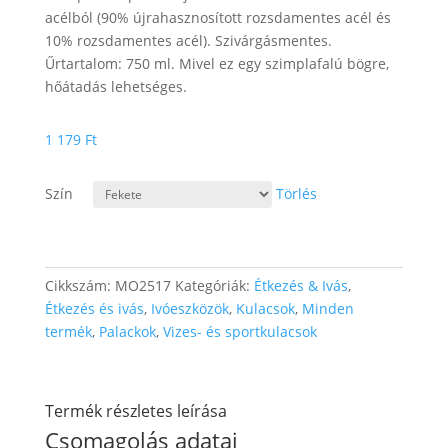
acélból (90% újrahasznosított rozsdamentes acél és
10% rozsdamentes acél). Szivárgásmentes.
Űrtartalom: 750 ml. Mivel ez egy szimplafalú bögre,
hőátadás lehetséges.
1 179
Ft
Szín
Törlés
Cikkszám:
MO2517
Kategóriák:
Étkezés & Ivás
,
Étkezés és ivás
,
Ivóeszközök
,
Kulacsok
,
Minden
termék
,
Palackok
,
Vizes- és sportkulacsok
Termék részletes leírása
Csomagolás adatai