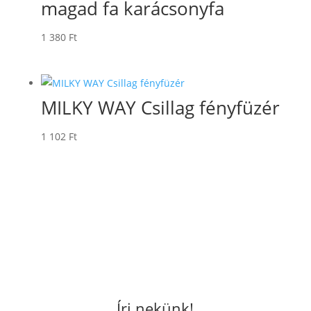
magad fa karácsonyfa
1 380
Ft
MILKY WAY Csillag fényfüzér
1 102
Ft
Írj nekünk!