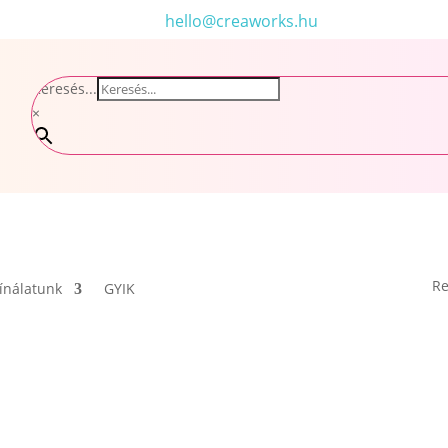
hello@creaworks.hu
Keresés...
×
Re
ínálatunk
GYIK