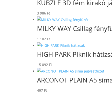
KUBZLE 3D fém kirakó j
3 986
Ft
MILKY WAY Csillag fényf
1 102
Ft
HIGH PARK Piknik hátizs
15 092
Ft
ARCONOT PLAIN A5 sima 
497
Ft