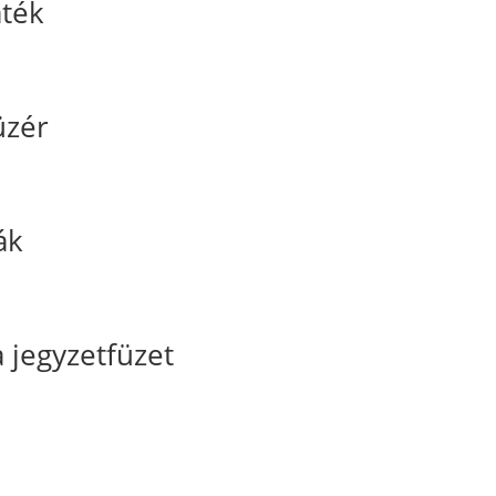
áték
üzér
ák
jegyzetfüzet