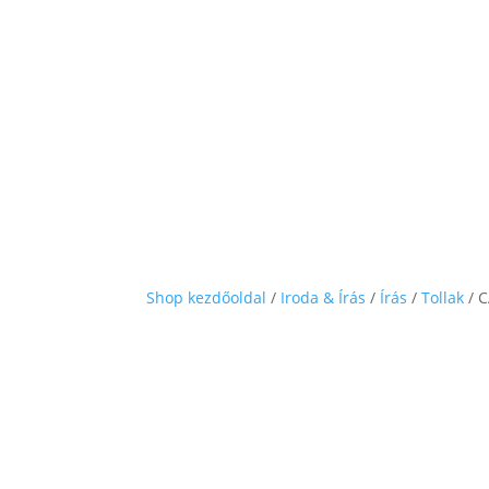
Shop kezdőoldal
/
Iroda & Írás
/
Írás
/
Tollak
/ C