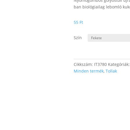
Nyomógombos golyóstoll újrah
ban biológiailag lebomló kuko
55
Ft
Szín
Cikkszám:
IT3780
Kategóriák
Minden termék
,
Tollak