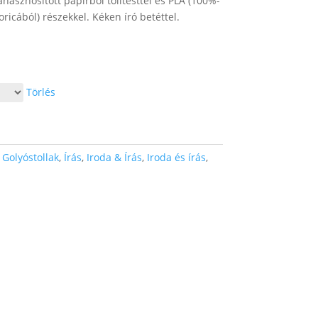
asznosított papírból tolltesttel és PLA (100%-
ricából) részekkel. Kéken író betéttel.
Törlés
:
Golyóstollak
,
Írás
,
Iroda & Írás
,
Iroda és írás
,