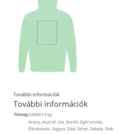
További információk
További információk
Tömeg
0,000619 kg
Arany
,
Asztrál Lila
,
Bordó
,
Egérszürke
,
Élénkvörös
,
Fagyos Zöld
,
fehér
,
Fekete
,
Folk