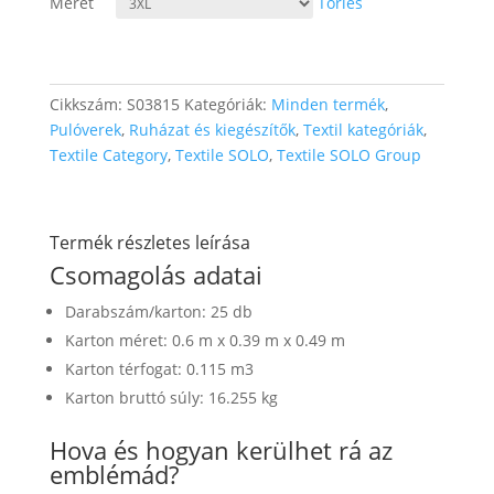
Méret
Törlés
095 Ft
Cikkszám:
S03815
Kategóriák:
Minden termék
,
Pulóverek
,
Ruházat és kiegészítők
,
Textil kategóriák
,
Textile Category
,
Textile SOLO
,
Textile SOLO Group
Termék részletes leírása
Csomagolás adatai
Darabszám/karton: 25 db
Karton méret: 0.6 m x 0.39 m x 0.49 m
Karton térfogat: 0.115 m3
Karton bruttó súly: 16.255 kg
Hova és hogyan kerülhet rá az
emblémád?