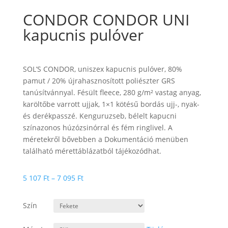
CONDOR CONDOR UNI
kapucnis pulóver
SOL’S CONDOR, uniszex kapucnis pulóver, 80%
pamut / 20% újrahasznosított poliészter GRS
tanúsítvánnyal. Fésült fleece, 280 g/m² vastag anyag,
karöltőbe varrott ujjak, 1×1 kötésű bordás ujj-, nyak-
és derékpasszé. Kenguruzseb, bélelt kapucni
színazonos húzózsinórral és fém ringlivel. A
méretekről bővebben a Dokumentáció menüben
található mérettáblázatból tájékozódhat.
Ártartomány:
5 107
Ft
–
7 095
Ft
5
107 Ft
Szín
-
7