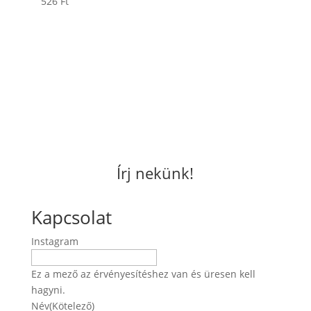
526
Ft
Írj nekünk!
Kapcsolat
Instagram
Ez a mező az érvényesítéshez van és üresen kell
hagyni.
Név
(Kötelező)