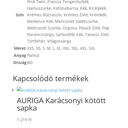
Pink Twin
,
Francia Tengerészkék
,
Hamuszürke
,
Katonabarna
,
Kék
,
Királykék
,
Szín
Krémes Rózsaszín
,
Krémes Zöld
,
Krémkék
,
Medence Kék
,
Melírozott Sötétszürke
,
Melírozott Szürke
,
Orgona
,
Palack Zöld
,
Pop
Narancssárga
,
Sarkvidéki Kék
,
Tavaszi Zöld
,
Törtfehér
,
Világossárga
Méret
XXS
,
XS
,
S
,
M
,
L
,
XL
,
XXL
,
3XL
,
4XL
,
5XL
Anyag
Pamut
Ország
BD
Kapcsolódó termékek
AURIGA Karácsonyi kötött
sapka
1 219
Ft