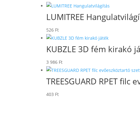
LUMITREE Hangulatvilágí
526
Ft
KUBZLE 3D fém kirakó j
3 986
Ft
TREESGUARD RPET filc ev
403
Ft