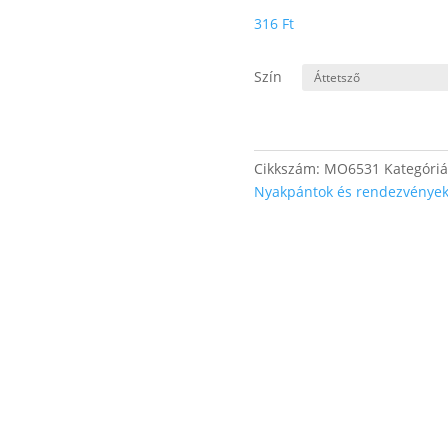
316
Ft
Szín
Cikkszám:
MO6531
Kategóri
Nyakpántok és rendezvénye