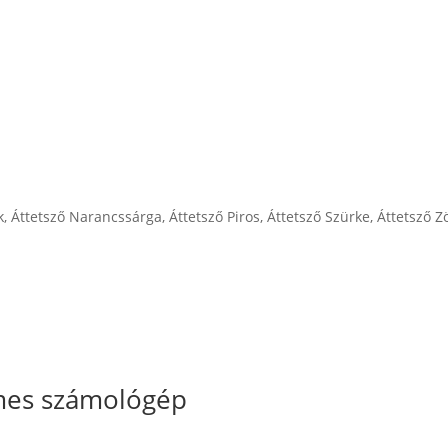
k
,
Áttetsző Narancssárga
,
Áttetsző Piros
,
Áttetsző Szürke
,
Áttetsző Z
mes számológép