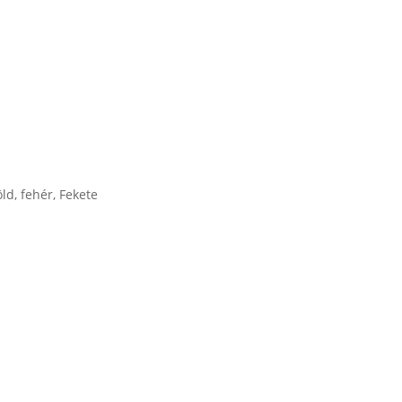
öld
,
fehér
,
Fekete