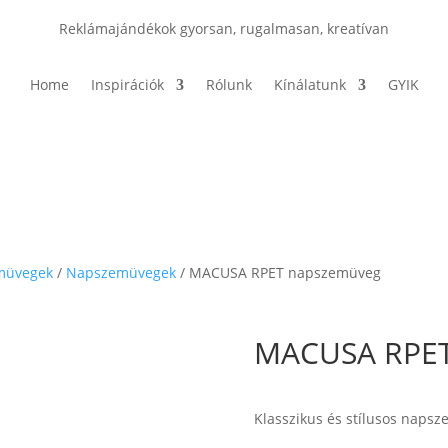
Reklámajándékok gyorsan, rugalmasan, kreatívan
Home
Inspirációk
Rólunk
Kínálatunk
GYIK
müvegek
/
Napszemüvegek
/ MACUSA RPET napszemüveg
MACUSA RPET
Klasszikus és stílusos naps