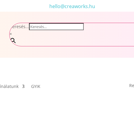
hello@creaworks.hu
Keresés...
×
Re
ínálatunk
GYIK