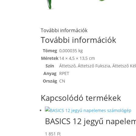
További információk
További információk
Tömeg
0,000035 kg
Méretek
14 × 4,5 × 13,5 cm
Szín
Áttetsző
,
Áttetsző Fukszia
,
Áttetsző Ké
Anyag
RPET
Ország
CN
Kapcsolódó termékek
BASICS 12 jegyű napele
1 851
Ft