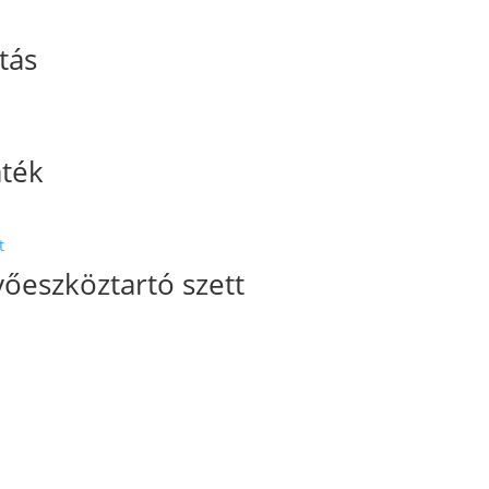
tás
áték
őeszköztartó szett