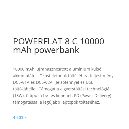
POWERFLAT 8 C 10000
mAh powerbank
10000 mAh, újrahasznosított alumínium külső
akkumulátor. Okostelefonok töltéséhez, teljesítmény
DC5V/1A és DC5V/2A . Jelzőfénnyel és USB
töltőkábellel. Támogatja a gyorstöltési technológiát
(18W). C típusú be- és kimenet. PD (Power Delivery)
támogatással a legújabb laptopok töltéséhez.
4 603
Ft