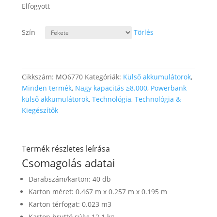
Elfogyott
Szín
Törlés
Cikkszám:
MO6770
Kategóriák:
Külső akkumulátorok
,
Minden termék
,
Nagy kapacitás ≥8.000
,
Powerbank
külső akkumulátorok
,
Technológia
,
Technológia &
Kiegészítők
Termék részletes leírása
Csomagolás adatai
Darabszám/karton: 40 db
Karton méret: 0.467 m x 0.257 m x 0.195 m
Karton térfogat: 0.023 m3
Karton bruttó súly: 12.1 kg