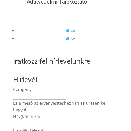
Adatvédelmi Tájékoztató
Follow
Follow
Iratkozz fel hírlevelünkre
Hírlevél
Company
Ez a mező az érvényesítéshez van és üresen kell
hagyni.
Név
(Kötelező)
Név
Email
(Kötelező)