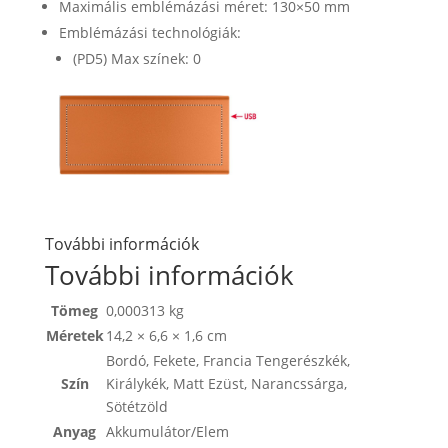
Maximális emblémázási méret: 130×50 mm
Emblémázási technológiák:
(PD5) Max színek: 0
További információk
További információk
Tömeg
0,000313 kg
Méretek
14,2 × 6,6 × 1,6 cm
Bordó
,
Fekete
,
Francia Tengerészkék
,
Szín
Királykék
,
Matt Ezüst
,
Narancssárga
,
Sötétzöld
Anyag
Akkumulátor/Elem