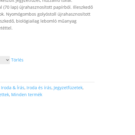
észült jegyzetfüzet, hozzáillő tollal.
l (70 lap) újrahasznosított papírból. Illeszkedő
urok. Nyomógombos golyóstoll újrahasznosított
lleszkedő, biológiailag lebomló műanyag
téttel.
Törlés
:
Iroda & Írás
,
Iroda és írás
,
Jegyzetfüzetek
,
ettek
,
Minden termék