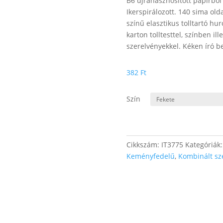
B6 újrahasznosított papírból k
Ikerspirálozott. 140 sima olda
színű elasztikus tolltartó h
karton tolltesttel, színben i
szerelvényekkel. Kéken író be
382
Ft
Szín
Cikkszám:
IT3775
Kategóriák
Keményfedelű
,
Kombinált sz