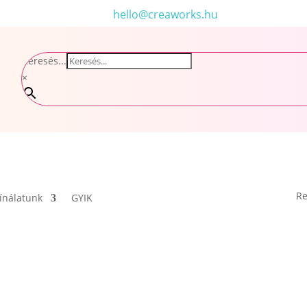
hello@creaworks.hu
Keresés...
×
Re
ínálatunk
GYIK