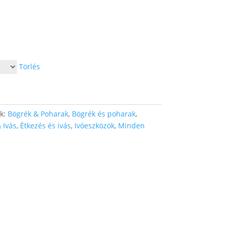
Törlés
ák:
Bögrék & Poharak
,
Bögrék és poharak
,
 Ivás
,
Étkezés és ivás
,
Ivóeszközök
,
Minden