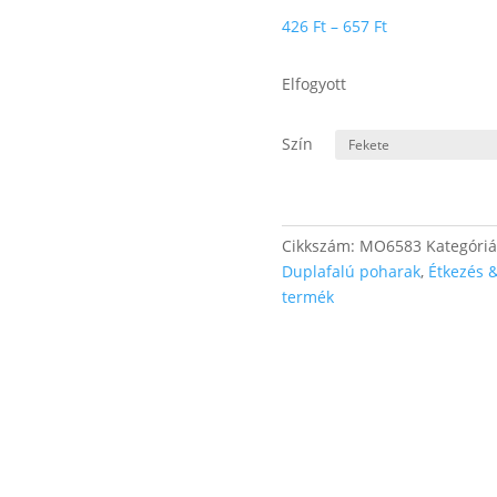
Ártartomány:
426
Ft
–
657
Ft
426 Ft
-
Elfogyott
657 Ft
Szín
Cikkszám:
MO6583
Kategóri
Duplafalú poharak
,
Étkezés &
termék