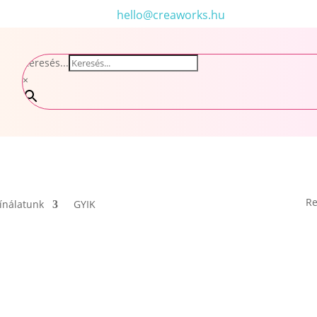
hello@creaworks.hu
Keresés...
×
Re
ínálatunk
GYIK