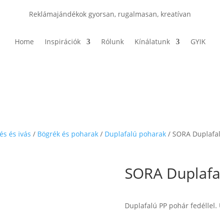
Reklámajándékok gyorsan, rugalmasan, kreatívan
Home
Inspirációk
Rólunk
Kínálatunk
GYIK
és és ivás
/
Bögrék és poharak
/
Duplafalú poharak
/ SORA Duplafal
SORA Duplafa
Duplafalú PP pohár fedéllel.