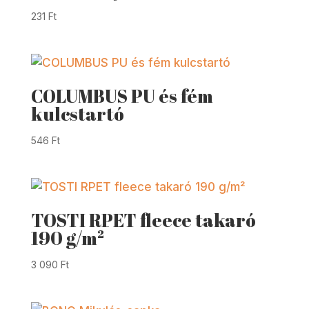
231
Ft
COLUMBUS PU és fém
kulcstartó
546
Ft
TOSTI RPET fleece takaró
190 g/m²
3 090
Ft