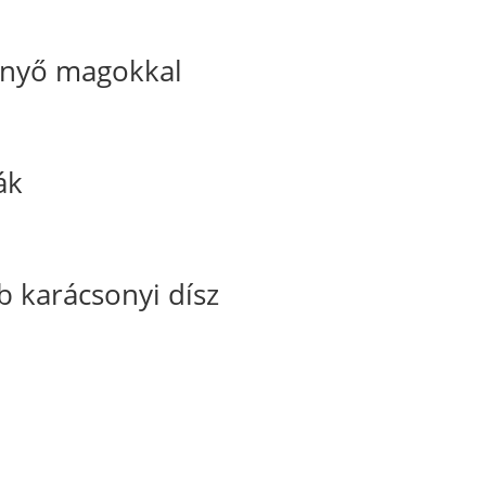
enyő magokkal
ák
karácsonyi dísz