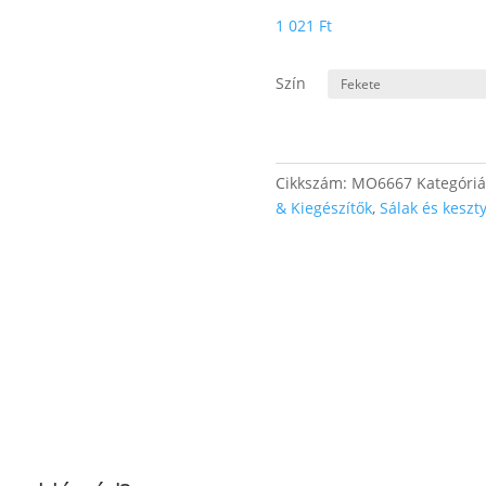
1 021
Ft
Szín
Cikkszám:
MO6667
Kategóri
& Kiegészítők
,
Sálak és keszt