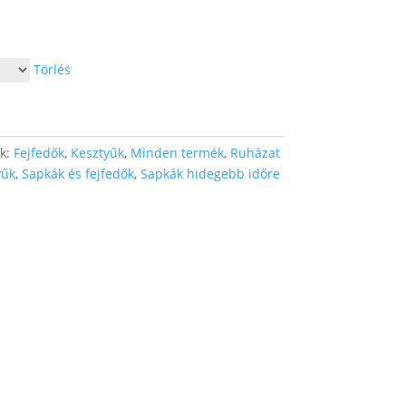
Törlés
ák:
Fejfedők
,
Kesztyűk
,
Minden termék
,
Ruházat
yűk
,
Sapkák és fejfedők
,
Sapkák hidegebb időre