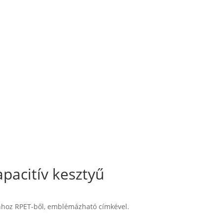
pacitív kesztyű
onhoz RPET-ből, emblémázható címkével.