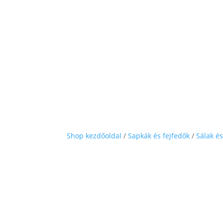
Shop kezdőoldal
/
Sapkák és fejfedők
/
Sálak é