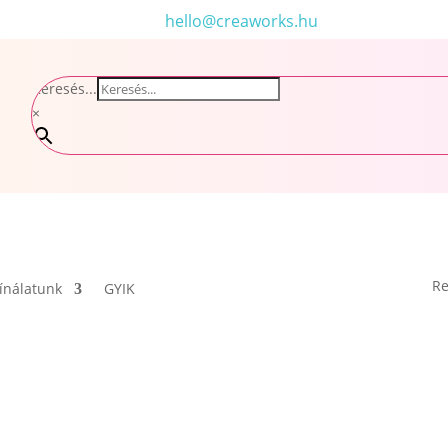
hello@creaworks.hu
Keresés...
×
Re
ínálatunk
GYIK