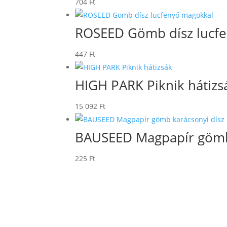
704
Ft
ROSEED Gömb dísz lucf
447
Ft
HIGH PARK Piknik hátizs
15 092
Ft
BAUSEED Magpapír gömb 
225
Ft